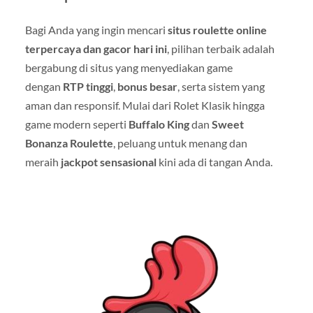
Bagi Anda yang ingin mencari
situs roulette online
terpercaya dan gacor hari ini
, pilihan terbaik adalah
bergabung di situs yang menyediakan game
dengan
RTP tinggi
,
bonus besar
, serta sistem yang
aman dan responsif. Mulai dari Rolet Klasik hingga
game modern seperti
Buffalo King
dan
Sweet
Bonanza Roulette
, peluang untuk menang dan
meraih
jackpot sensasional
kini ada di tangan Anda.