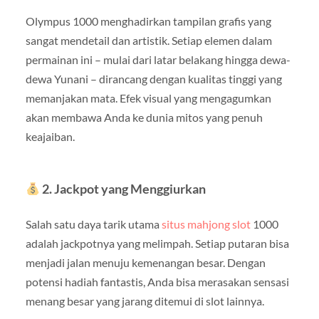
Olympus 1000 menghadirkan tampilan grafis yang
sangat mendetail dan artistik. Setiap elemen dalam
permainan ini – mulai dari latar belakang hingga dewa-
dewa Yunani – dirancang dengan kualitas tinggi yang
memanjakan mata. Efek visual yang mengagumkan
akan membawa Anda ke dunia mitos yang penuh
keajaiban.
2. Jackpot yang Menggiurkan
Salah satu daya tarik utama
situs mahjong slot
1000
adalah jackpotnya yang melimpah. Setiap putaran bisa
menjadi jalan menuju kemenangan besar. Dengan
potensi hadiah fantastis, Anda bisa merasakan sensasi
menang besar yang jarang ditemui di slot lainnya.