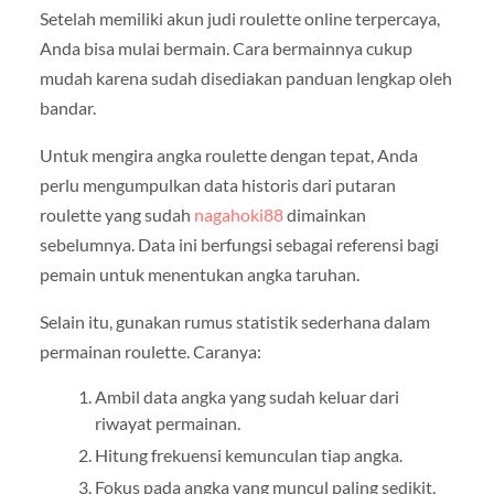
Setelah memiliki akun judi roulette online terpercaya,
Anda bisa mulai bermain. Cara bermainnya cukup
mudah karena sudah disediakan panduan lengkap oleh
bandar.
Untuk mengira angka roulette dengan tepat, Anda
perlu mengumpulkan data historis dari putaran
roulette yang sudah
nagahoki88
dimainkan
sebelumnya. Data ini berfungsi sebagai referensi bagi
pemain untuk menentukan angka taruhan.
Selain itu, gunakan rumus statistik sederhana dalam
permainan roulette. Caranya:
Ambil data angka yang sudah keluar dari
riwayat permainan.
Hitung frekuensi kemunculan tiap angka.
Fokus pada angka yang muncul paling sedikit,