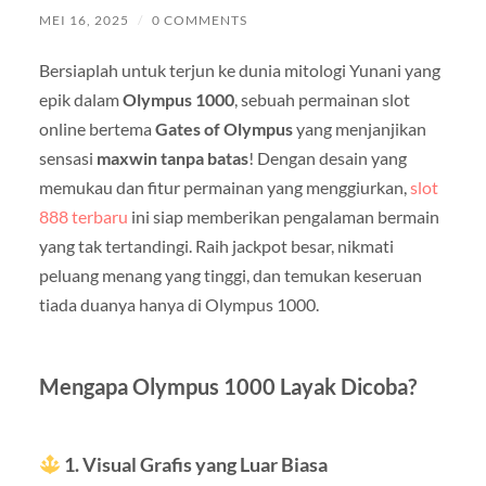
MEI 16, 2025
/
0 COMMENTS
Bersiaplah untuk terjun ke dunia mitologi Yunani yang
epik dalam
Olympus 1000
, sebuah permainan slot
online bertema
Gates of Olympus
yang menjanjikan
sensasi
maxwin tanpa batas
! Dengan desain yang
memukau dan fitur permainan yang menggiurkan,
slot
888 terbaru
ini siap memberikan pengalaman bermain
yang tak tertandingi. Raih jackpot besar, nikmati
peluang menang yang tinggi, dan temukan keseruan
tiada duanya hanya di Olympus 1000.
Mengapa Olympus 1000 Layak Dicoba?
1. Visual Grafis yang Luar Biasa