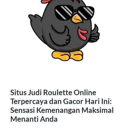
Situs Judi Roulette Online
Terpercaya dan Gacor Hari Ini:
Sensasi Kemenangan Maksimal
Menanti Anda