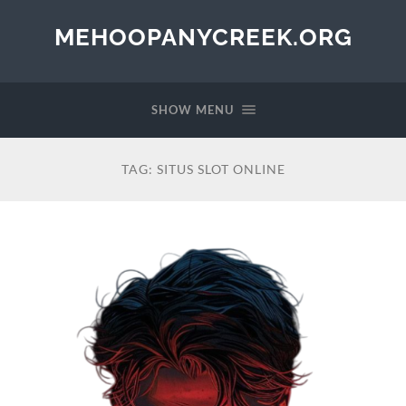
MEHOOPANYCREEK.ORG
SHOW MENU
TAG:
SITUS SLOT ONLINE