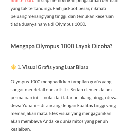
888 terbaru
ini siap memberikan pengalaman bermain
yang tak tertandingi. Raih jackpot besar, nikmati
peluang menang yang tinggi, dan temukan keseruan
tiada duanya hanya di Olympus 1000.
Mengapa Olympus 1000 Layak Dicoba?
1. Visual Grafis yang Luar Biasa
Olympus 1000 menghadirkan tampilan grafis yang
sangat mendetail dan artistik. Setiap elemen dalam
permainan ini – mulai dari latar belakang hingga dewa-
dewa Yunani – dirancang dengan kualitas tinggi yang
memanjakan mata. Efek visual yang mengagumkan
akan membawa Anda ke dunia mitos yang penuh
keajaiban.