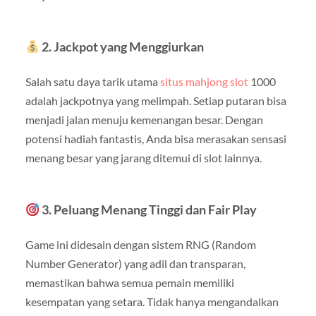
2. Jackpot yang Menggiurkan
Salah satu daya tarik utama
situs mahjong slot
1000
adalah jackpotnya yang melimpah. Setiap putaran bisa
menjadi jalan menuju kemenangan besar. Dengan
potensi hadiah fantastis, Anda bisa merasakan sensasi
menang besar yang jarang ditemui di slot lainnya.
3. Peluang Menang Tinggi dan Fair Play
Game ini didesain dengan sistem RNG (Random
Number Generator) yang adil dan transparan,
memastikan bahwa semua pemain memiliki
kesempatan yang setara. Tidak hanya mengandalkan