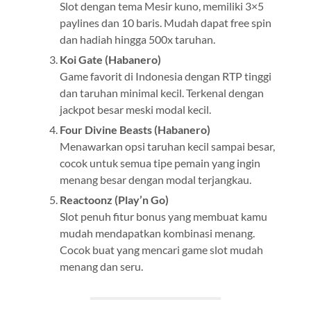
Slot dengan tema Mesir kuno, memiliki 3×5
paylines dan 10 baris. Mudah dapat free spin
dan hadiah hingga 500x taruhan.
Koi Gate (Habanero)
Game favorit di Indonesia dengan RTP tinggi
dan taruhan minimal kecil. Terkenal dengan
jackpot besar meski modal kecil.
Four Divine Beasts (Habanero)
Menawarkan opsi taruhan kecil sampai besar,
cocok untuk semua tipe pemain yang ingin
menang besar dengan modal terjangkau.
Reactoonz (Play’n Go)
Slot penuh fitur bonus yang membuat kamu
mudah mendapatkan kombinasi menang.
Cocok buat yang mencari game slot mudah
menang dan seru.