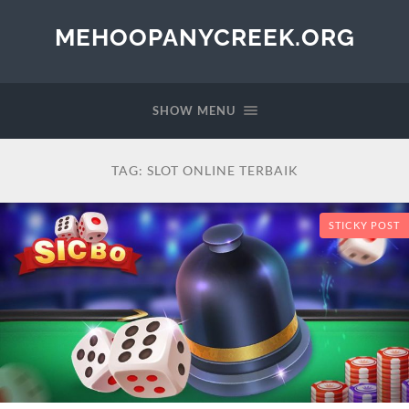
MEHOOPANYCREEK.ORG
SHOW MENU
TAG:
SLOT ONLINE TERBAIK
STICKY POST