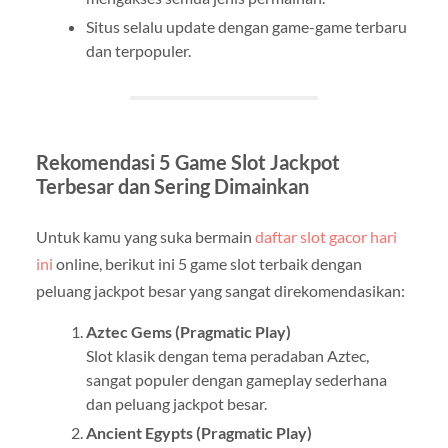
Situs selalu update dengan game-game terbaru
dan terpopuler.
Rekomendasi 5 Game Slot Jackpot
Terbesar dan Sering Dimainkan
Untuk kamu yang suka bermain
daftar slot gacor hari
ini
online, berikut ini 5 game slot terbaik dengan
peluang jackpot besar yang sangat direkomendasikan:
Aztec Gems (Pragmatic Play)
Slot klasik dengan tema peradaban Aztec,
sangat populer dengan gameplay sederhana
dan peluang jackpot besar.
Ancient Egypts (Pragmatic Play)