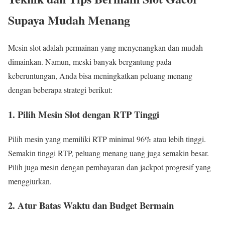
Supaya Mudah Menang
Mesin slot adalah permainan yang menyenangkan dan mudah
dimainkan. Namun, meski banyak bergantung pada
keberuntungan, Anda bisa meningkatkan peluang menang
dengan beberapa strategi berikut:
1. Pilih Mesin Slot dengan RTP Tinggi
Pilih mesin yang memiliki RTP minimal 96% atau lebih tinggi.
Semakin tinggi RTP, peluang menang uang juga semakin besar.
Pilih juga mesin dengan pembayaran dan jackpot progresif yang
menggiurkan.
2. Atur Batas Waktu dan Budget Bermain