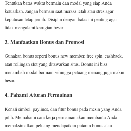
Tentukan batas waktu bermain dan modal yang siap Anda
keluarkan. Jangan bermain saat merasa lelah atau stres agar
keputusan tetap jernih. Disiplin dengan batas ini penting agar
tidak mengalami kerugian besar.
3. Manfaatkan Bonus dan Promosi
Gunakan bonus seperti bonus new member, free spin, cashback,
atau rollingan slot yang ditawarkan situs. Bonus ini bisa
menambah modal bermain sehingga peluang menang juga makin
besar.
4. Pahami Aturan Permainan
Kenali simbol, paylines, dan fitur bonus pada mesin yang Anda
pilih. Memahami cara kerja permainan akan membantu Anda
memaksimalkan peluang mendapatkan putaran bonus atau