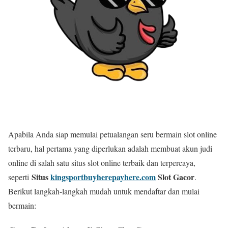
Apabila Anda siap memulai petualangan seru bermain slot online
terbaru, hal pertama yang diperlukan adalah membuat akun judi
online di salah satu situs slot online terbaik dan terpercaya,
Situs
kingsportbuyherepayhere.com
Slot Gacor
seperti
.
Berikut langkah-langkah mudah untuk mendaftar dan mulai
bermain: