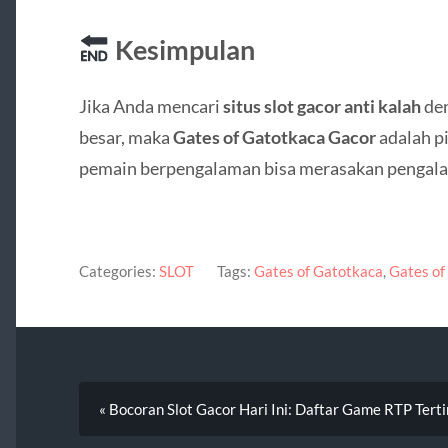
Kesimpulan
Jika Anda mencari
situs slot gacor anti kalah
den
besar, maka
Gates of Gatotkaca Gacor
adalah p
pemain berpengalaman bisa merasakan pengalam
Categories:
SLOT
Tags:
Gates of Gatotkaca
,
Gates of
« Bocoran Slot Gacor Hari Ini: Daftar Game RTP Te