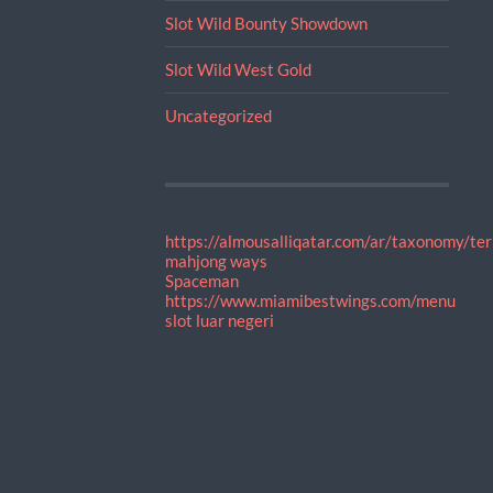
Slot Wild Bounty Showdown
Slot Wild West Gold
Uncategorized
https://almousalliqatar.com/ar/taxonomy/te
mahjong ways
Spaceman
https://www.miamibestwings.com/menu
slot luar negeri