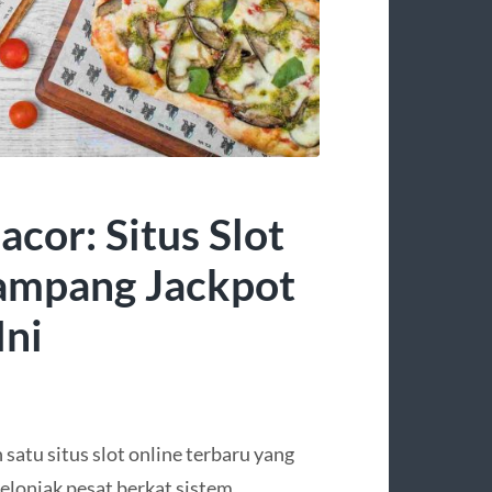
cor: Situs Slot
ampang Jackpot
Ini
 satu situs slot online terbaru yang
elonjak pesat berkat sistem