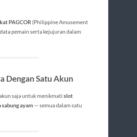
fikat PAGCOR
(Philippine Amusement
ata pemain serta kejujuran dalam
a Dengan Satu Akun
akun saja untuk menikmati
slot
ga sabung ayam
— semua dalam satu