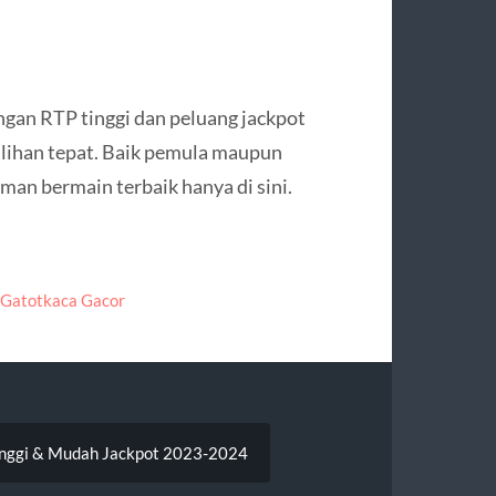
gan RTP tinggi dan peluang jackpot
ilihan tepat. Baik pemula maupun
an bermain terbaik hanya di sini.
 Gatotkaca Gacor
rtinggi & Mudah Jackpot 2023-2024