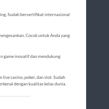
ing. Sudah bersertifikat internasional
 mengesankan. Cocok untuk Anda yang
sain game inovatif dan mendukung
live casino, poker, dan slot. Sudah
rkenal dengan kualitas kelas dunia.