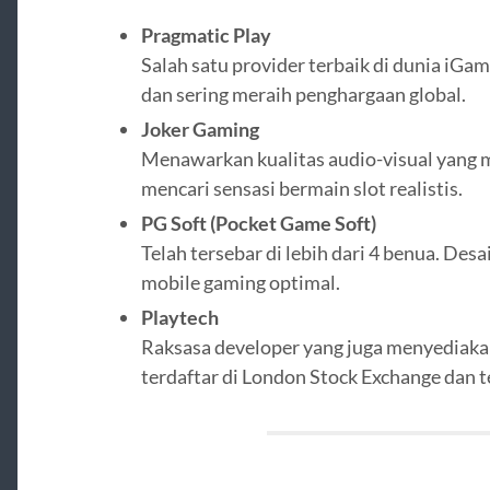
Pragmatic Play
Salah satu provider terbaik di dunia iGam
dan sering meraih penghargaan global.
Joker Gaming
Menawarkan kualitas audio-visual yang
mencari sensasi bermain slot realistis.
PG Soft (Pocket Game Soft)
Telah tersebar di lebih dari 4 benua. De
mobile gaming optimal.
Playtech
Raksasa developer yang juga menyediakan 
terdaftar di London Stock Exchange dan te