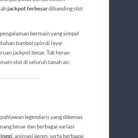
iah
jackpot terbesar
dibanding slot
pengalaman bermain yang simpel
uhan tombol spin di layar
uan jackpot besar. Tak heran
ain slot di seluruh tanah air.
 pahlawan legendaris yang dikemas
ng besar dan berbagai variasi
inggi
, animasi keren, serta berbagai