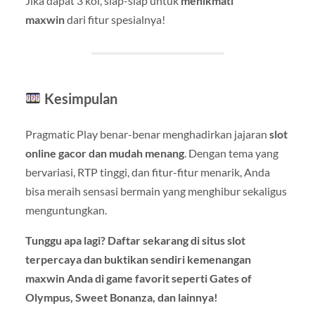
Jika dapat 3 koi, siap-siap untuk
menikmati
maxwin
dari fitur spesialnya!
Kesimpulan
Pragmatic Play benar-benar menghadirkan jajaran
slot
online gacor dan mudah menang
. Dengan tema yang
bervariasi, RTP tinggi, dan fitur-fitur menarik, Anda
bisa meraih sensasi bermain yang menghibur sekaligus
menguntungkan.
Tunggu apa lagi? Daftar sekarang di situs slot
terpercaya dan buktikan sendiri kemenangan
maxwin Anda di game favorit seperti Gates of
Olympus, Sweet Bonanza, dan lainnya!