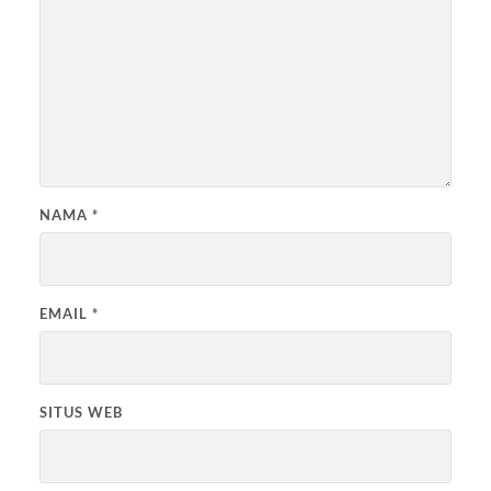
NAMA
*
EMAIL
*
SITUS WEB