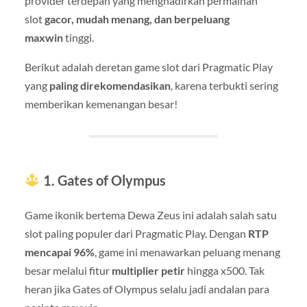
provider terdepan yang menghadirkan permainan
slot
gacor, mudah menang, dan berpeluang
maxwin
tinggi.
Berikut adalah deretan game slot dari Pragmatic Play
yang
paling direkomendasikan
, karena terbukti sering
memberikan kemenangan besar!
1. Gates of Olympus
Game ikonik bertema Dewa Zeus ini adalah salah satu
slot paling populer dari Pragmatic Play. Dengan
RTP
mencapai 96%
, game ini menawarkan peluang menang
besar melalui fitur
multiplier petir
hingga x500. Tak
heran jika Gates of Olympus selalu jadi andalan para