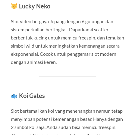
Lucky Neko
Slot video bergaya Jepang dengan 6 gulungan dan
sistem perkalian bertingkat. Dapatkan 4 scatter
berbentuk kucing untuk memicu freespin, dan temukan
simbol wild untuk meningkatkan kemenangan secara
eksponensial. Cocok untuk penggemar slot modern
dengan animasi keren.
Koi Gates
Slot bertema ikan koi yang menenangkan namun tetap
menyimpan potensi kemenangan besar. Hanya dengan
2 simbol koi saja, Anda sudah bisa memicu freespin.