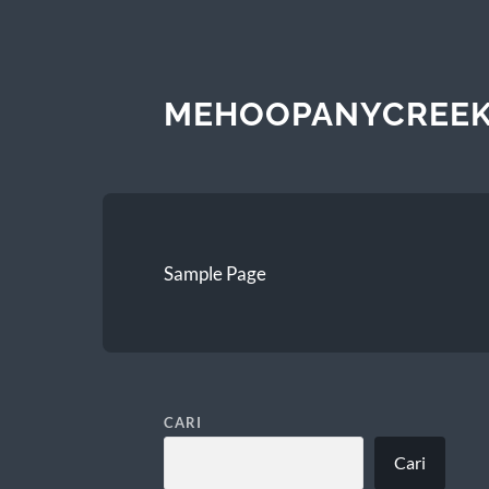
MEHOOPANYCREEK
Sample Page
CARI
Cari