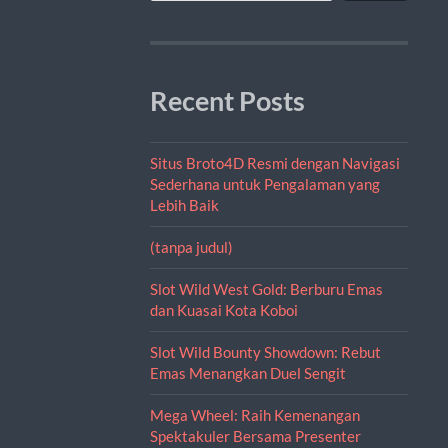
Recent Posts
Situs Broto4D Resmi dengan Navigasi
Sederhana untuk Pengalaman yang
Lebih Baik
(tanpa judul)
Slot Wild West Gold: Berburu Emas
dan Kuasai Kota Koboi
Slot Wild Bounty Showdown: Rebut
Emas Menangkan Duel Sengit
Mega Wheel: Raih Kemenangan
Spektakuler Bersama Presenter