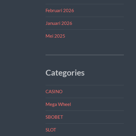
Februari 2026
Januari 2026
Mei 2025
Categories
CASINO
Mega Wheel
SBOBET
SLOT