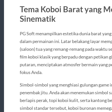
Tema Koboi Barat yang 
Sinematik
PG Soft menampilkan estetika dunia barat yang
dalam permainan ini. Latar belakang layar me
(saloon) tua yang remang-remang pada waktu sen
film koboi klasik yang berpadu dengan petikan gi
putaran, menciptakan atmosfer bermain yang 
fokus Anda.
Simbol-simbol yang menghiasi gulungan game in
penembak jitu. Anda akan menemukan simbol san
berlapis perak, topi koboi kulit, serta kantong 
simbol standar tersebut, koboi buronan memega