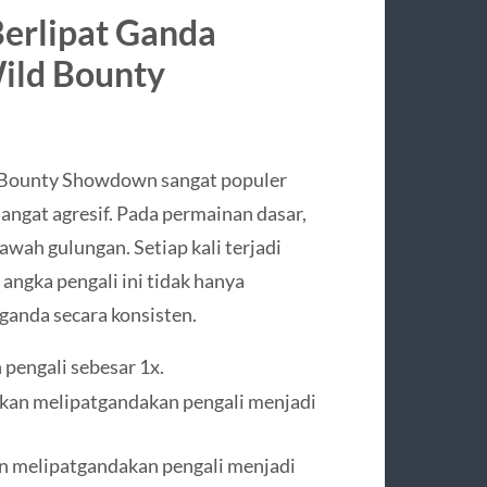
Berlipat Ganda
Wild Bounty
 Bounty Showdown sangat populer
angat agresif. Pada permainan dasar,
awah gulungan. Setiap kali terjadi
angka pengali ini tidak hanya
ganda secara konsisten.
engali sebesar 1x.
kan melipatgandakan pengali menjadi
n melipatgandakan pengali menjadi