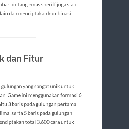
ar bintang emas sheriff juga siap
ain dan menciptakan kombinasi
 dan Fitur
ulungan yang sangat unik untuk
an. Game ini menggunakan formasi 6
itu 3 baris pada gulungan pertama
ima, serta 5 baris pada gulungan
menciptakan total 3.600 cara untuk