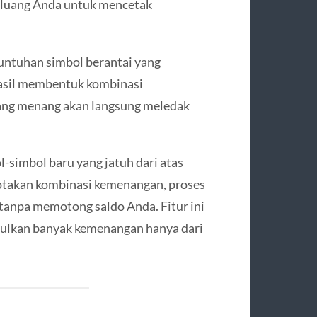
eluang Anda untuk mencetak
untuhan simbol berantai yang
rhasil membentuk kombinasi
yang menang akan langsung meledak
l-simbol baru yang jatuh dari atas
iptakan kombinasi kemenangan, proses
tanpa memotong saldo Anda. Fitur ini
lkan banyak kemenangan hanya dari