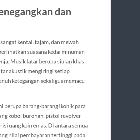
Menegangkan dan
 sangat kental, tajam, dan mewah
mperlihatkan suasana kedai minuman
ja. Musik latar berupa siulan khas
tar akustik mengiringi setiap
penuh ketegangan sekaligus memacu
i berupa barang-barang ikonik para
g koboi buronan, pistol revolver
berisi uang koin emas. Di antara semua
ng nilai pembayaran tertinggi pada