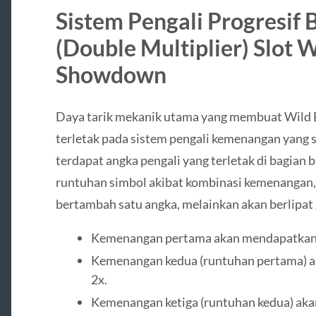
Sistem Pengali Progresif 
(Double Multiplier) Slot 
Showdown
Daya tarik mekanik utama yang membuat Wild
terletak pada sistem pengali kemenangan yang s
terdapat angka pengali yang terletak di bagian b
runtuhan simbol akibat kombinasi kemenangan, 
bertambah satu angka, melainkan akan berlipat 
Kemenangan pertama akan mendapatkan p
Kemenangan kedua (runtuhan pertama) a
2x.
Kemenangan ketiga (runtuhan kedua) aka